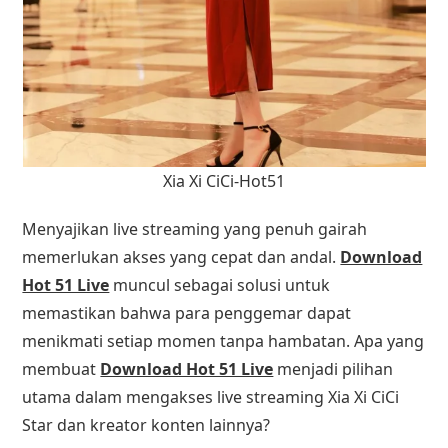
Xia Xi CiCi-Hot51
Menyajikan live streaming yang penuh gairah
memerlukan akses yang cepat dan andal.
Download
Hot 51 Live
muncul sebagai solusi untuk
memastikan bahwa para penggemar dapat
menikmati setiap momen tanpa hambatan. Apa yang
membuat
Download Hot 51 Live
menjadi pilihan
utama dalam mengakses live streaming Xia Xi CiCi
Star dan kreator konten lainnya?