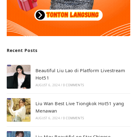
Recent Posts
Beautiful Liu Lao di Platform Livestream
Hot51
AUGUST 6, 2024
/
0 COMMENTS
Liu Wan Best Live Tiongkok Hot51 yang
Menawan
AUGUST 6, 2024
/
0 COMMENTS
Liu May Beautiful on Star Chinese