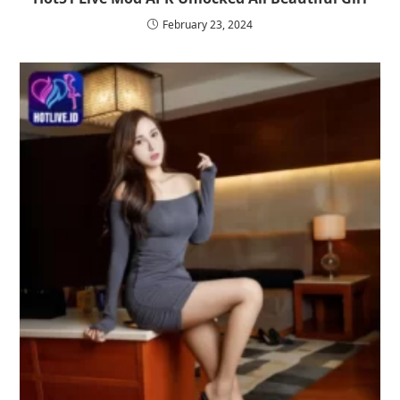
February 23, 2024