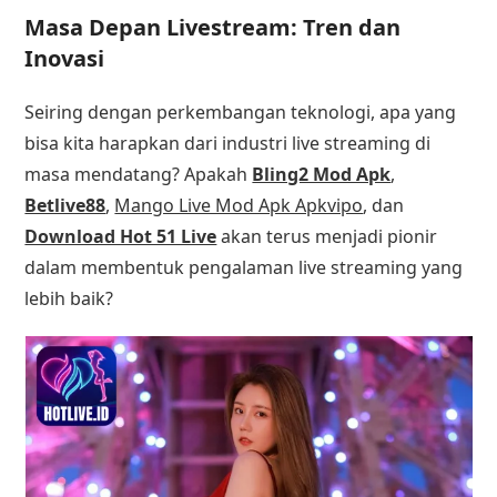
Masa Depan Livestream: Tren dan
Inovasi
Seiring dengan perkembangan teknologi, apa yang
bisa kita harapkan dari industri live streaming di
masa mendatang? Apakah
Bling2 Mod Apk
,
Betlive88
,
Mango Live Mod Apk Apkvipo
, dan
Download Hot 51 Live
akan terus menjadi pionir
dalam membentuk pengalaman live streaming yang
lebih baik?