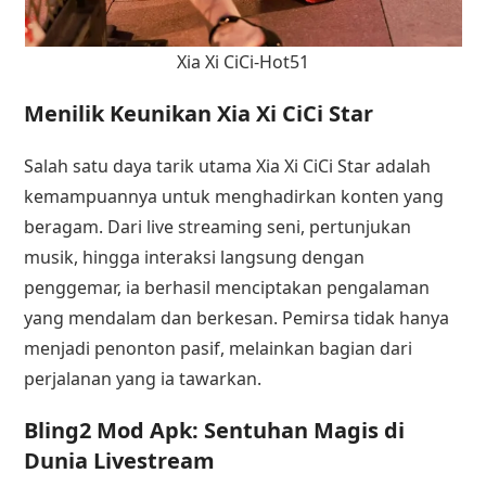
Xia Xi CiCi-Hot51
Menilik Keunikan Xia Xi CiCi Star
Salah satu daya tarik utama Xia Xi CiCi Star adalah
kemampuannya untuk menghadirkan konten yang
beragam. Dari live streaming seni, pertunjukan
musik, hingga interaksi langsung dengan
penggemar, ia berhasil menciptakan pengalaman
yang mendalam dan berkesan. Pemirsa tidak hanya
menjadi penonton pasif, melainkan bagian dari
perjalanan yang ia tawarkan.
Bling2 Mod Apk: Sentuhan Magis di
Dunia Livestream