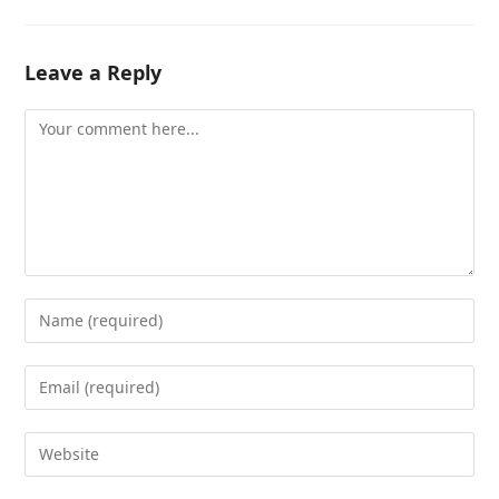
Leave a Reply