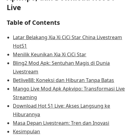
Live
Table of Contents
Latar Belakang Xia Xi CiCi Star China Livestream
Hot51
Menilik Keunikan Xia Xi CiCi Star
Bling2 Mod Apk: Sentuhan Magis di Dunia
Livestream
Betlive88: Koneksi dan Hiburan Tanpa Batas
Mango Live Mod Apk Apkvipo: Transformasi Live
Streaming
Download Hot 51 Live: Akses Langsung ke
Hiburannya
Masa Depan Livestream: Tren dan Inovasi
Kesimpulan