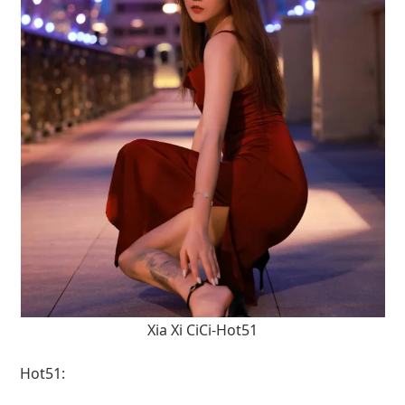
Xia Xi CiCi-Hot51
Hot51: