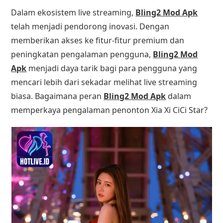
Dalam ekosistem live streaming,
Bling2 Mod Apk
telah menjadi pendorong inovasi. Dengan
memberikan akses ke fitur-fitur premium dan
peningkatan pengalaman pengguna,
Bling2 Mod
Apk
menjadi daya tarik bagi para pengguna yang
mencari lebih dari sekadar melihat live streaming
biasa. Bagaimana peran
Bling2 Mod Apk
dalam
memperkaya pengalaman penonton Xia Xi CiCi Star?