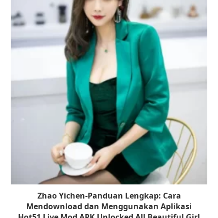
Zhao Yichen-Panduan Lengkap: Cara
Mendownload dan Menggunakan Aplikasi
Hot51 Live Mod APK Unlocked All Beautiful Girl