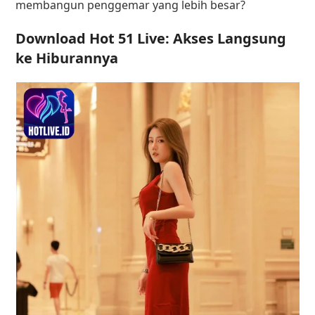
membangun penggemar yang lebih besar?
Download Hot 51 Live: Akses Langsung
ke Hiburannya