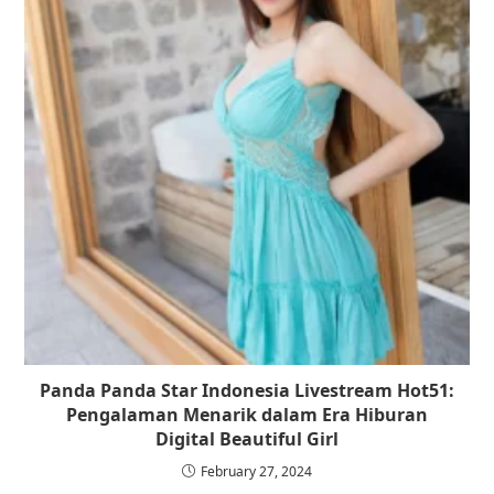
Panda Panda Star Indonesia Livestream Hot51:
Pengalaman Menarik dalam Era Hiburan
Digital Beautiful Girl
February 27, 2024