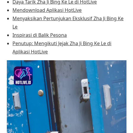
Daya Tarik Zha Ji Bing Ke Le di HotLive
Mendownload Aplikasi HotLive
Menyaksikan Pertunjukan Eksklusif Zha Ji Bing Ke
Le
Inspirasi di Balik Pesona
Penutup: Mengikuti Jejak Zha Ji Bing Ke Le di
Aplikasi HotLive